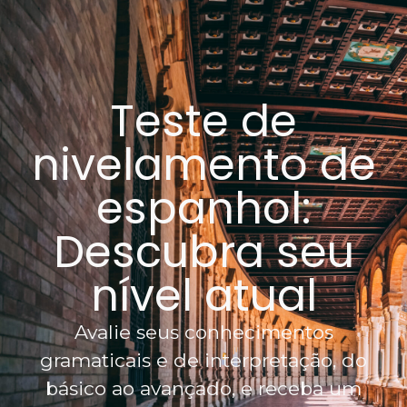
Teste de
nivelamento de
espanhol:
Descubra seu
nível atual
Avalie seus conhecimentos
gramaticais e de interpretação, do
básico ao avançado, e receba um